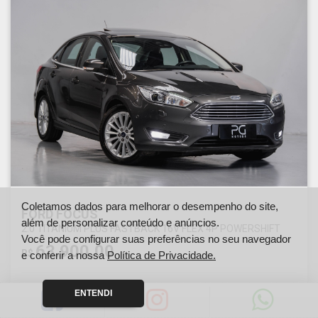
Coletamos dados para melhorar o desempenho do site,
FORD FOCUS
além de personalizar conteúdo e anúncios.
2.0 TITANIUM PLUS FASTBACK 16V FLEX 4P POWERSHIFT
Você pode configurar suas preferências no seu navegador
63.900,00
R$
e conferir a nossa
Política de Privacidade.
ENTENDI
Ano
Km
2018
146000