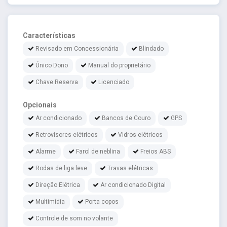
Características
Revisado em Concessionária
Blindado
Único Dono
Manual do proprietário
Chave Reserva
Licenciado
Opcionais
Ar condicionado
Bancos de Couro
GPS
Retrovisores elétricos
Vidros elétricos
Alarme
Farol de neblina
Freios ABS
Rodas de liga leve
Travas elétricas
Direção Elétrica
Ar condicionado Digital
Multimídia
Porta copos
Controle de som no volante