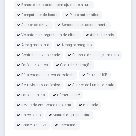
Banco do motorista com ajuste de altura
Computador de bordo
Piloto automático
Sensor de chuva
Sensor de estacionamento
Volante com regulagem de altura
Airbag laterais
Airbag motorista
Airbag passageiro
Controle de velocidade
Encosto de cabeça traseiro
Faróis de xenon
Controle de tração
Pára-choques na cor do veiculo
Entrada USB
Retrovisor fotocrômico
Sensor de Luminosidade
Farol de milha
Câmera de ré
Revisado em Concessionária
Blindado
Único Dono
Manual do proprietário
Chave Reserva
Licenciado