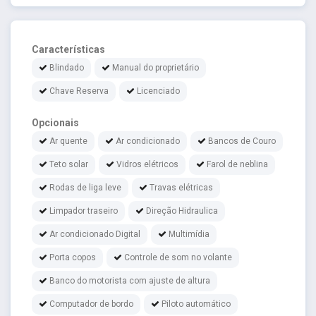
Características
Blindado
Manual do proprietário
Chave Reserva
Licenciado
Opcionais
Ar quente
Ar condicionado
Bancos de Couro
Teto solar
Vidros elétricos
Farol de neblina
Rodas de liga leve
Travas elétricas
Limpador traseiro
Direção Hidraulica
Ar condicionado Digital
Multimídia
Porta copos
Controle de som no volante
Banco do motorista com ajuste de altura
Computador de bordo
Piloto automático