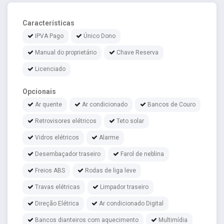
Características
IPVA Pago
Único Dono
Manual do proprietário
Chave Reserva
Licenciado
Opcionais
Ar quente
Ar condicionado
Bancos de Couro
Retrovisores elétricos
Teto solar
Vidros elétricos
Alarme
Desembaçador traseiro
Farol de neblina
Freios ABS
Rodas de liga leve
Travas elétricas
Limpador traseiro
Direção Elétrica
Ar condicionado Digital
Bancos dianteiros com aquecimento
Multimídia