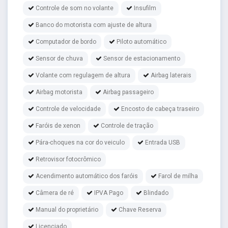
Controle de som no volante
Insufilm
Banco do motorista com ajuste de altura
Computador de bordo
Piloto automático
Sensor de chuva
Sensor de estacionamento
Volante com regulagem de altura
Airbag laterais
Airbag motorista
Airbag passageiro
Controle de velocidade
Encosto de cabeça traseiro
Faróis de xenon
Controle de tração
Pára-choques na cor do veiculo
Entrada USB
Retrovisor fotocrômico
Acendimento automático dos faróis
Farol de milha
Câmera de ré
IPVA Pago
Blindado
Manual do proprietário
Chave Reserva
Licenciado