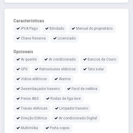
Características
IPVA Pago
Blindado
Manual do proprietário
Chave Reserva
Licenciado
Opcionais
Ar quente
Ar condicionado
Bancos de Couro
GPS
Retrovisores elétricos
Teto solar
Vidros elétricos
Alarme
Desembaçador traseiro
Farol de neblina
Freios ABS
Rodas de liga leve
Travas elétricas
Limpador traseiro
Direção Elétrica
Ar condicionado Digital
Multimídia
Porta copos