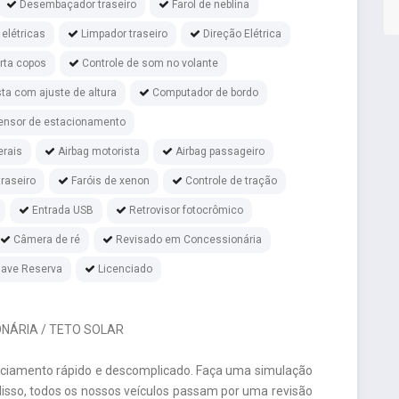
Desembaçador traseiro
Farol de neblina
 elétricas
Limpador traseiro
Direção Elétrica
rta copos
Controle de som no volante
ta com ajuste de altura
Computador de bordo
ensor de estacionamento
erais
Airbag motorista
Airbag passageiro
raseiro
Faróis de xenon
Controle de tração
Entrada USB
Retrovisor fotocrômico
Câmera de ré
Revisado em Concessionária
ave Reserva
Licenciado
ONÁRIA / TETO SOLAR
nciamento rápido e descomplicado. Faça uma simulação
isso, todos os nossos veículos passam por uma revisão