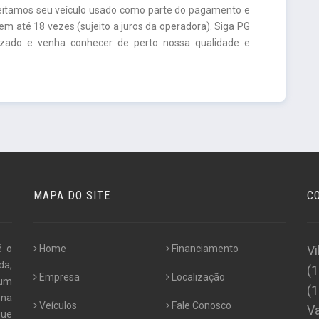
ceitamos seu veículo usado como parte do pagamento e
m até 18 vezes (sujeito a juros da operadora). Siga PG
lizado e venha conhecer de perto nossa qualidade e
MAPA DO SITE
C
é o
Home
Financiamento
Vi
da,
(
Empresa
Localização
 um
(
 na
Veículos
Fale Conosco
Va
que