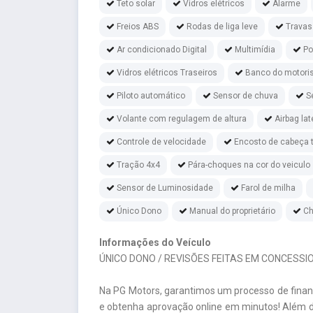
Teto solar
Vidros elétricos
Alarme
Freios ABS
Rodas de liga leve
Travas
Ar condicionado Digital
Multimídia
Po
Vidros elétricos Traseiros
Banco do motoris
Piloto automático
Sensor de chuva
S
Volante com regulagem de altura
Airbag lat
Controle de velocidade
Encosto de cabeça t
Tração 4x4
Pára-choques na cor do veiculo
Sensor de Luminosidade
Farol de milha
Único Dono
Manual do proprietário
Ch
Informações do Veículo
ÚNICO DONO / REVISÕES FEITAS EM CONCESSI
Na PG Motors, garantimos um processo de fina
e obtenha aprovação online em minutos! Além d