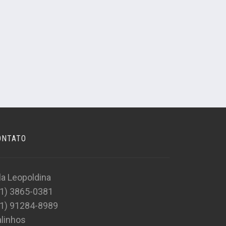
ONTATO
la Leopoldina
11) 3865-0381
11) 91284-8989
linhos