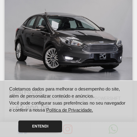
Coletamos dados para melhorar o desempenho do site,
FORD FOCUS
além de personalizar conteúdo e anúncios.
2.0 TITANIUM PLUS FASTBACK 16V FLEX 4P POWERSHIFT
Você pode configurar suas preferências no seu navegador
63.900,00
R$
e conferir a nossa
Política de Privacidade.
ENTENDI
Ano
Km
2018
146000