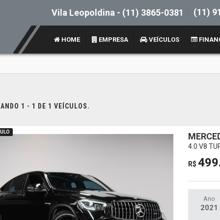
(11) 9
Vila Leopoldina -
(11) 3865-0381
HOME
EMPRESA
VEÍCULOS
FINAN
NDO 1 - 1 DE 1 VEÍCULOS.
AULO
MERCED
4.0 V8 T
499
R$
Ano
2021