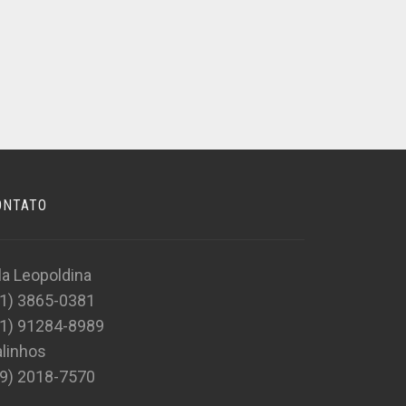
ONTATO
la Leopoldina
11) 3865-0381
11) 91284-8989
linhos
19) 2018-7570