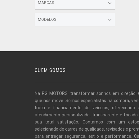
MARCAS
MODELOS
QUEM SOMOS
Na PG MOTORS, transformar sonhos em direção 
que nos move. Somos especialistas na compra, ven
troca e financiamento de veículos, oferecendo
atendimento personalizado, transparente e focado
sua total satisfação. Contamos com um esto
selecionado de carros de qualidade, revisados e pron
para entregar segurança, estilo e performance. C