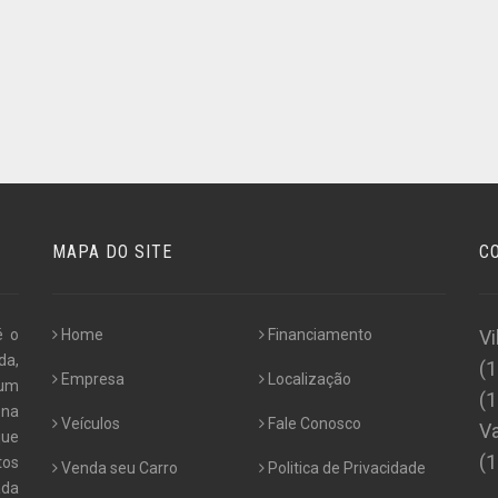
MAPA DO SITE
C
é o
Home
Financiamento
Vi
da,
(
Empresa
Localização
 um
(
 na
Veículos
Fale Conosco
Va
que
(
tos
Venda seu Carro
Politica de Privacidade
ada