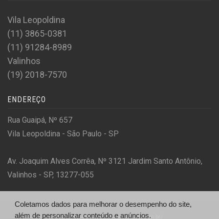
Vila Leopoldina
(11) 3865-0381
(11) 91284-8989
Valinhos
(19) 2018-7570
ENDEREÇO
Rua Guaipá, Nº 657
Vila Leopoldina - São Paulo - SP
Av. Joaquim Alves Corrêa, Nº 3121 Jardim Santo Antônio,
Valinhos - SP, 13277-055
Coletamos dados para melhorar o desempenho do site,
além de personalizar conteúdo e anúncios.
© PG Motors - https://pgmotors.com.br/