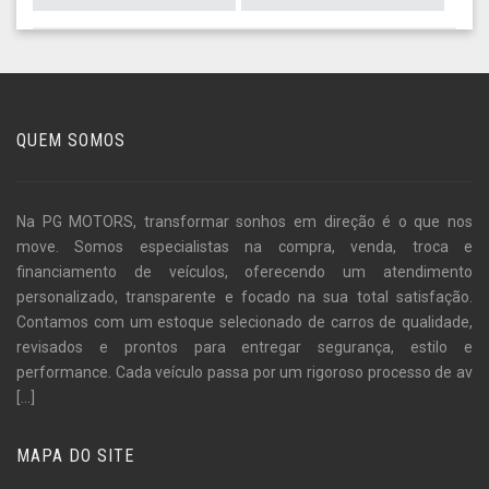
QUEM SOMOS
Na PG MOTORS, transformar sonhos em direção é o que nos
move. Somos especialistas na compra, venda, troca e
financiamento de veículos, oferecendo um atendimento
personalizado, transparente e focado na sua total satisfação.
Contamos com um estoque selecionado de carros de qualidade,
revisados e prontos para entregar segurança, estilo e
performance. Cada veículo passa por um rigoroso processo de av
[...]
MAPA DO SITE