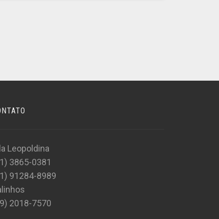
ONTATO
la Leopoldina
11) 3865-0381
11) 91284-8989
linhos
19) 2018-7570