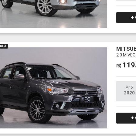
M
AULO
MITSUB
2.0 MIVE
119
R$
Ano
2020
M