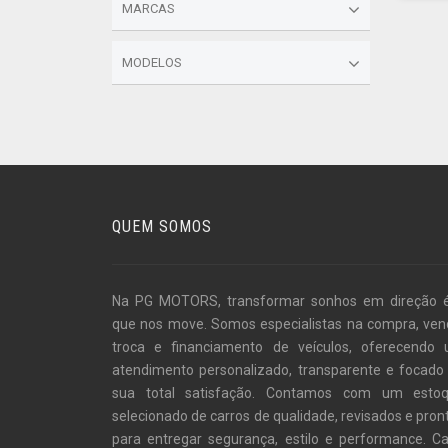
MARCAS
MODELOS
QUEM SOMOS
Na PG MOTORS, transformar sonhos em direção 
que nos move. Somos especialistas na compra, ven
troca e financiamento de veículos, oferecendo
atendimento personalizado, transparente e focado
sua total satisfação. Contamos com um esto
selecionado de carros de qualidade, revisados e pron
para entregar segurança, estilo e performance. C