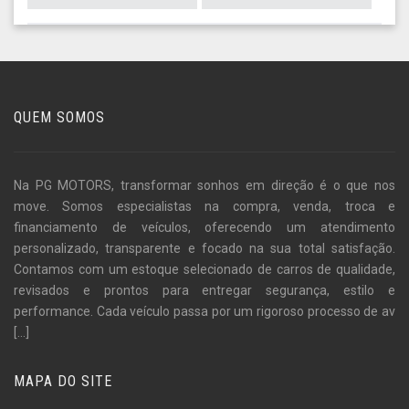
QUEM SOMOS
Na PG MOTORS, transformar sonhos em direção é o que nos
move. Somos especialistas na compra, venda, troca e
financiamento de veículos, oferecendo um atendimento
personalizado, transparente e focado na sua total satisfação.
Contamos com um estoque selecionado de carros de qualidade,
revisados e prontos para entregar segurança, estilo e
performance. Cada veículo passa por um rigoroso processo de av
[...]
MAPA DO SITE