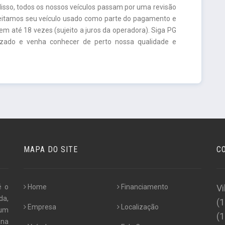
isso, todos os nossos veículos passam por uma revisão
ceitamos seu veículo usado como parte do pagamento e
m até 18 vezes (sujeito a juros da operadora). Siga PG
lizado e venha conhecer de perto nossa qualidade e
MAPA DO SITE
C
é o
Home
Financiamento
Vi
da,
(
Empresa
Localização
 um
(
 na