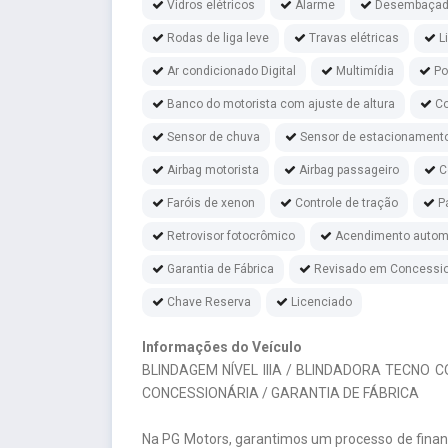
Vidros elétricos
Alarme
Desembaçado
Rodas de liga leve
Travas elétricas
L
Ar condicionado Digital
Multimídia
Po
Banco do motorista com ajuste de altura
Co
Sensor de chuva
Sensor de estacionament
Airbag motorista
Airbag passageiro
C
Faróis de xenon
Controle de tração
P
Retrovisor fotocrômico
Acendimento automá
Garantia de Fábrica
Revisado em Concessio
Chave Reserva
Licenciado
Informações do Veículo
BLINDAGEM NÍVEL IIIA / BLINDADORA TECNO 
CONCESSIONÁRIA / GARANTIA DE FÁBRICA
Na PG Motors, garantimos um processo de fina