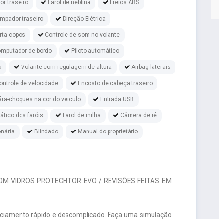
r traseiro
Farol de neblina
Freios ABS
impador traseiro
Direção Elétrica
rta copos
Controle de som no volante
mputador de bordo
Piloto automático
o
Volante com regulagem de altura
Airbag laterais
ontrole de velocidade
Encosto de cabeça traseiro
ára-choques na cor do veiculo
Entrada USB
tico dos faróis
Farol de milha
Câmera de ré
nária
Blindado
Manual do proprietário
COM VIDROS PROTECHTOR EVO / REVISÕES FEITAS EM
nciamento rápido e descomplicado. Faça uma simulação