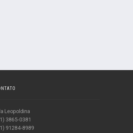
ONTATO
la Leopoldina
11) 3865-0381
11) 91284-8989