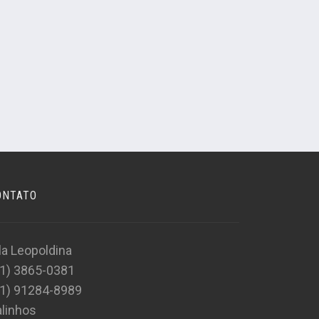
ONTATO
la Leopoldina
11) 3865-0381
11) 91284-8989
linhos