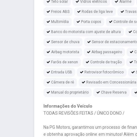
Teto solar
Vidros elétricos
Alarme
Freios ABS
Rodas de liga leve
Travas
Multimídia
Porta copos
Controle de s
Banco do motorista com ajuste de altura
Co
Sensor de chuva
Sensor de estacionament
Airbag motorista
Airbag passageiro
C
Faróis de xenon
Controle de tração
T
Entrada USB
Retrovisor fotocrômico
Câmera de ré
Revisado em Concessionária
Manual do proprietário
Chave Reserva
Informações do Veículo
TODAS REVISÕES FEITAS / ÚNICO DONO /
Na PG Motors, garantimos um processo de fina
e obtenha aprovação online em minutos! Além d