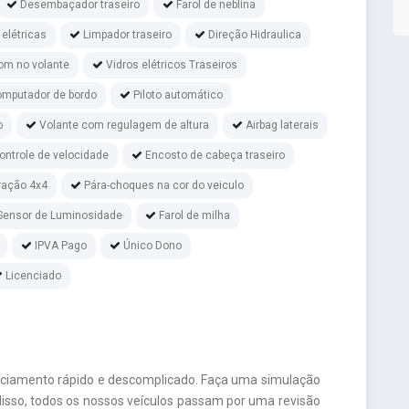
Desembaçador traseiro
Farol de neblina
 elétricas
Limpador traseiro
Direção Hidraulica
om no volante
Vidros elétricos Traseiros
mputador de bordo
Piloto automático
o
Volante com regulagem de altura
Airbag laterais
ontrole de velocidade
Encosto de cabeça traseiro
ração 4x4
Pára-choques na cor do veiculo
Sensor de Luminosidade
Farol de milha
IPVA Pago
Único Dono
Licenciado
nciamento rápido e descomplicado. Faça uma simulação
isso, todos os nossos veículos passam por uma revisão