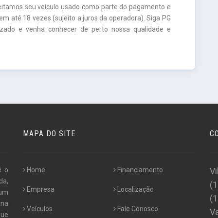
ceitamos seu veículo usado como parte do pagamento e
m até 18 vezes (sujeito a juros da operadora). Siga PG
lizado e venha conhecer de perto nossa qualidade e
MAPA DO SITE
C
é o
Home
Financiamento
Vi
da,
(
Empresa
Localização
 um
(
 na
Veículos
Fale Conosco
Va
que